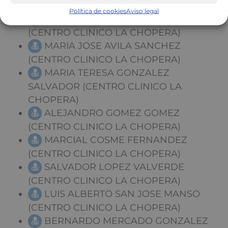
CLINICO LA CHOPERA)
Política de cookies
Aviso legal
CRISTINA FERNANDEZ CARRERA
(CENTRO CLINICO LA CHOPERA)
MARIA JOSE AVILA SANCHEZ
(CENTRO CLINICO LA CHOPERA)
MARIA TERESA GONZALEZ
SALVADOR (CENTRO CLINICO LA
CHOPERA)
ALEJANDRO GOMEZ GOMEZ
(CENTRO CLINICO LA CHOPERA)
MARCIAL COSME FERNANDEZ
(CENTRO CLINICO LA CHOPERA)
SALVADOR LOPEZ VALVERDE
(CENTRO CLINICO LA CHOPERA)
LUIS ALBERTO SAN JOSE MANSO
(CENTRO CLINICO LA CHOPERA)
BERNARDO MERCADO GONZALEZ