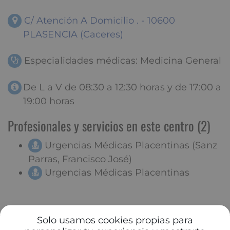
C/ Atención A Domicilio . - 10600
PLASENCIA (Caceres)
Especialidades médicas: Medicina General
De L a V de 08:30 a 12:30 horas y de 17:00 a
19:00 horas
Profesionales y servicios en este centro (2)
Urgencias Médicas Placentinas (Sanz
Parras, Francisco José)
Urgencias Médicas Placentinas
Solo usamos cookies propias para