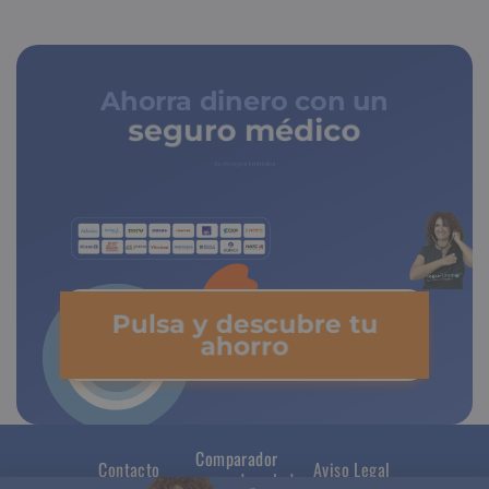
Ahorra dinero con un
seguro médico
de copagos limitados
Pulsa y descubre tu
ahorro
Comparador
Contacto
Aviso Legal
seguros de salud