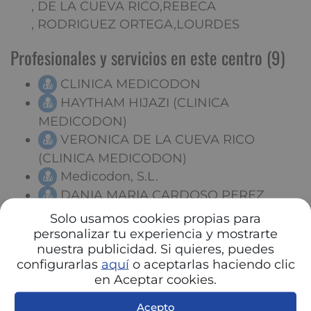
, DE LA CUEVA RICO,REBECA
, RODRIGUEZ ORTEGA,LOURDES
Profesionales y servicios en este centro (9)
CLINICA MEDICODON
HAYTHAM HIJAZI (CLINICA
MEDICODON)
VERONICA DE LA CUEVA RICO
(CLINICA MEDICODON)
Medicodon, S.L.
DANIA MARIA CARDOSO PEREZ
(CLINICA MEDICODON)
Solo usamos cookies propias para
ESPERANZA NIETO BASARAN
personalizar tu experiencia y mostrarte
nuestra publicidad. Si quieres, puedes
(CLINICA MEDICODON)
configurarlas
aquí
o aceptarlas haciendo clic
REBECA DE LA CUEVA RICO (CLINICA
en Aceptar cookies.
MEDICODON)
HELENA ARCHILLA (CLINICA
Acepto