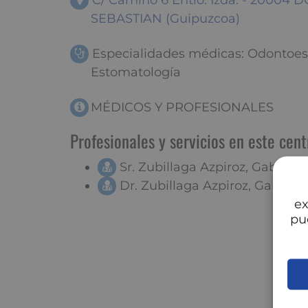
C/ Camino 6 Entlo. Izda. - 20004
SEBASTIAN (Guipuzcoa)
Especialidades médicas: Odontoes
Estomatología
MÉDICOS Y PROFESIONALES
Profesionales y servicios en este cent
Sr. Zubillaga Azpiroz, Gabriel
Dr. Zubillaga Azpiroz, Gabriel
ex
pu