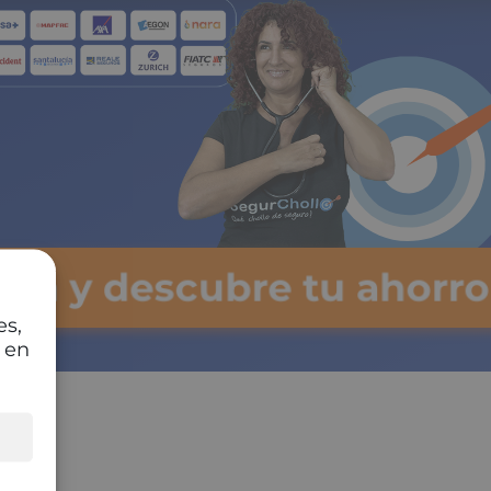
ulsa y descubre tu ahorro
es,
 en