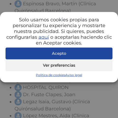
Espinosa Bravo, Martín (Clínica
Quirónsalud Barcelona)
Felgueroso Fabrega, Ana Carla
Solo usamos cookies propias para
(Clínica Quirónsalud Barcelona)
personalizar tu experiencia y mostrarte
nuestra publicidad. Si quieres, puedes
Folch Folch, Marina (Clínica
configurarlas
aquí
o aceptarlas haciendo clic
Quirónsalud Barcelona)
en Aceptar cookies.
Goya Camino, María del Mar (Clínica
Quirónsalud Barcelona)
Acepto
Hernández Rojas, Armando (Clínica
Ver preferencias
Quirónsalud Barcelona)
Landini, Guillermo (Clínica
Política de cookies
Aviso legal
Quirónsalud Barcelona)
HOSPITAL QUIRON
Dr. Fuste Clapes, Joan
Legaz Isaia, Gustavo (Clínica
Quirónsalud Barcelona)
López Mestres, Aida (Clínica