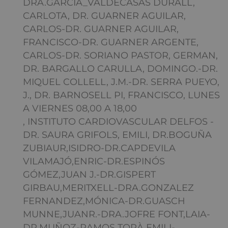
DRA.GARCÍA_VALDECASAS DURALL,
CARLOTA, DR. GUARNER AGUILAR,
CARLOS-DR. GUARNER AGUILAR,
FRANCISCO-DR. GUARNER ARGENTE,
CARLOS-DR. SORIANO PASTOR, GERMAN,
DR. BARGALLO CARULLA, DOMINGO.-DR.
MIQUEL COLLELL, J.M.-DR. SERRA PUEYO,
J., DR. BARNOSELL PI, FRANCISCO, LUNES
A VIERNES 08,00 A 18,00
, INSTITUTO CARDIOVASCULAR DELFOS -
DR. SAURA GRIFOLS, EMILI, DR.BOGUÑA
ZUBIAUR,ISIDRO-DR.CAPDEVILA
VILAMAJÓ,ENRIC-DR.ESPINÓS
GÓMEZ,JUAN J.-DR.GISPERT
GIRBAU,MERITXELL-DRA.GONZALEZ
FERNANDEZ,MÓNICA-DR.GUASCH
MUNNE,JUANR.-DRA.JOFRE FONT,LAIA-
DR.MUÑOZ-RAMOS TORÀ,EMILI-