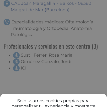
CAL Joan Maragall 4 - Baixos - 08380
Malgrat de Mar (Barcelona)
Especialidades médicas: Oftalmología,
Traumatología y Ortopedia, Anatomía
Patológica
Profesionales y servicios en este centro (3)
Sust I Ferrer, Rosa María
Giménez Gonzalo, Jordi
ICH
Solo usamos cookies propias para
personalizar tu experiencia y mostrarte