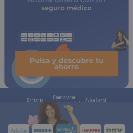
seguro médico
de copagos limitados
Pulsa y descubre tu
ahorro
Comparador
Contacto
Aviso Legal
seguros de salud