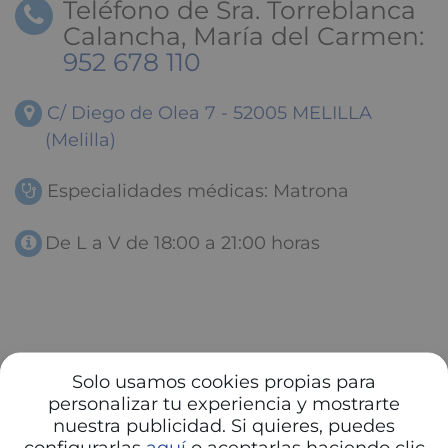
Teléfono de Sra. Torreblanca
Calancha, María del Carmen:
952 678 110
C/ Diego de Olea 7 - 52005 MELILLA
(Melilla)
Especialidades médicas: Matrona
De L a V de 18:00 a 21:00 horas
Solo usamos cookies propias para
personalizar tu experiencia y mostrarte
nuestra publicidad. Si quieres, puedes
configurarlas
aquí
o aceptarlas haciendo clic