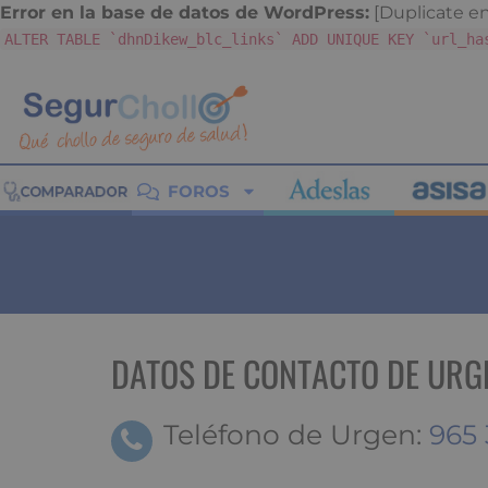
Error en la base de datos de WordPress:
[Duplicate ent
ALTER TABLE `dhnDikew_blc_links` ADD UNIQUE KEY `url_ha
FOROS
DATOS DE CONTACTO DE URG
Teléfono de Urgen:
965 