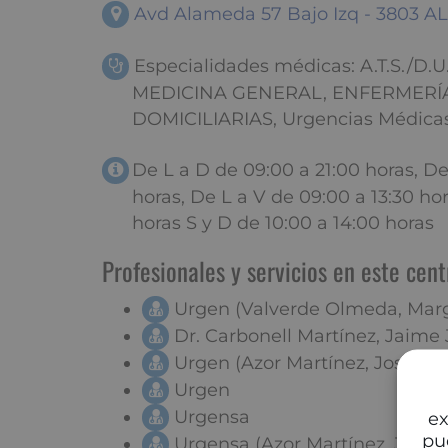
Avd Alameda 57 Bajo Izq - 3803 A
Especialidades médicas: A.T.S./D.U.E
MEDICINA GENERAL, ENFERMERÍ
DOMICILIARIAS, Urgencias Médica
De L a D de 09:00 a 21:00 horas, De
horas, De L a V de 09:00 a 13:30 hor
horas S y D de 10:00 a 14:00 horas
Profesionales y servicios en este cent
Urgen (Valverde Olmeda, Marg
Dr. Carbonell Martínez, Jaime
Urgen (Azor Martínez, José An
Urgen
Urgensa
ex
pu
Urgensa (Azor Martínez, José 