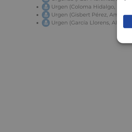
Urgen (Coloma Hidalgo, Pilar)
Urgen (Gisbert Pérez, Amparo
Urgen (García Llorens, Alicia)