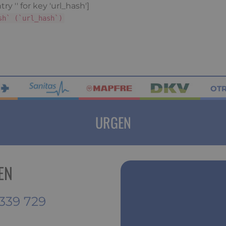
ry '' for key 'url_hash']
sh` (`url_hash`)
OT
URGEN
EN
339 729