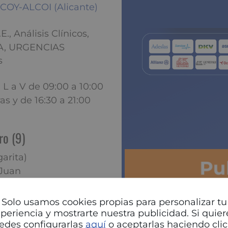
LCOY-ALCOI (Alicante)
., Análisis Clínicos,
A, URGENCIAS
s
 L a V de 09:00 a 10:00
as y de 16:30 a 21:00
ro (9)
arita)
Pu
 Juan
tonio)
Solo usamos cookies propias para personalizar tu
periencia y mostrarte nuestra publicidad. Si quier
edes configurarlas
aquí
o aceptarlas haciendo clic
Antonio)