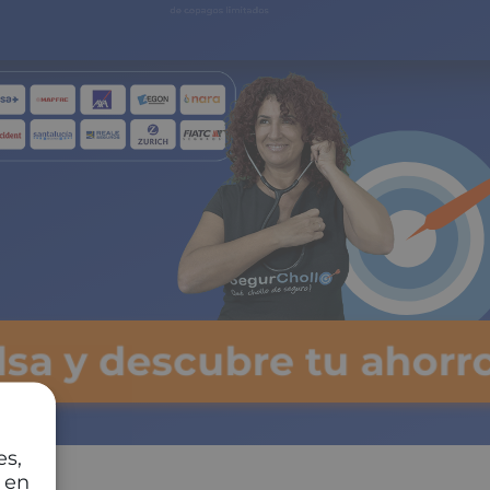
lsa y descubre tu ahorro
es,
 en