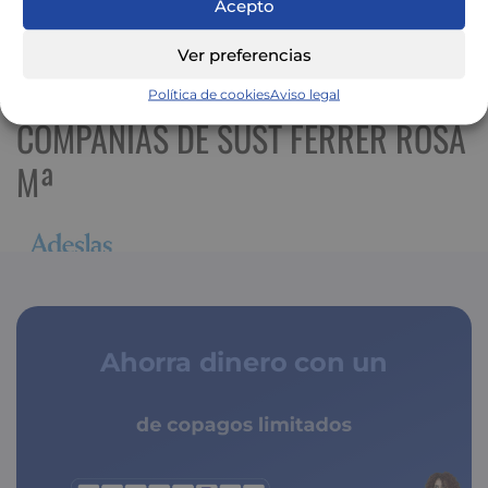
Acepto
Ver preferencias
Ver mapa más grande
Política de cookies
Aviso legal
COMPAÑÍAS DE SUST FERRER ROSA
Mª
Ahorra dinero con un
de copagos limitados