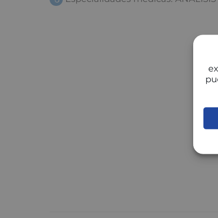
ex
pu