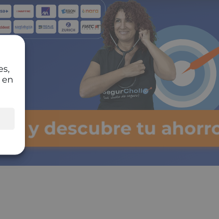
es,
 en
lsa y descubre tu ahorr