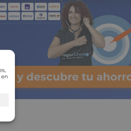
es,
lsa y descubre tu ahorr
 en