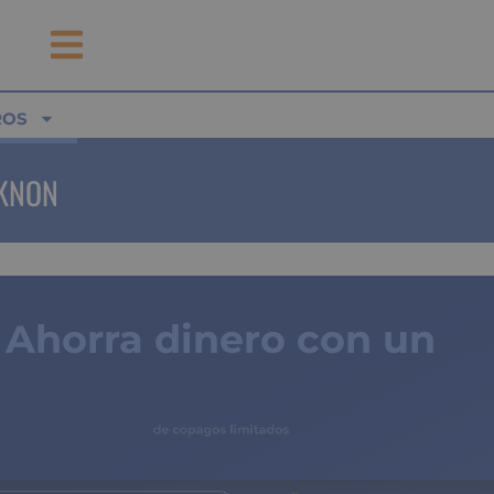
ROS
EKNON
Ahorra dinero con un
seguro médico