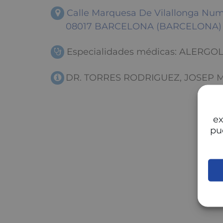
Calle Marquesa De Vilallonga Num. 
08017 BARCELONA (BARCELONA)
Especialidades médicas: ALERGO
DR. TORRES RODRIGUEZ, JOSEP 
ex
pu