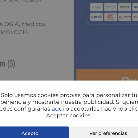
 Pta 4) - 08037
OLOGIA, Medicos
TALMOLOGÍA
ro (5)
Pu
r
 (Punti Badosa, Anna)
Solo usamos cookies propias para personalizar tu
(Ubia Sáez, Sandra)
periencia y mostrarte nuestra publicidad. Si quier
 (Vendrell Gómez,
edes configurarlas
aquí
o aceptarlas haciendo clic
Aceptar cookies.
Acepto
Ver preferencias