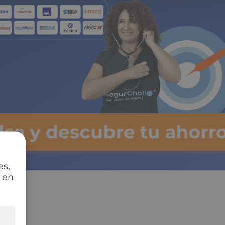
lsa y descubre tu ahorro
es,
 en