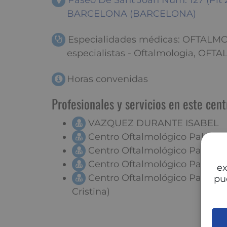
Paseo De Sant Joan Num. 127 (Plt 2
BARCELONA (BARCELONA)
Especialidades médicas: OFTALM
especialistas - Oftalmologia, OF
Horas convenidas
Profesionales y servicios en este cent
VAZQUEZ DURANTE ISABEL
Centro Oftalmológico Paloma
Centro Oftalmológico Palomar
Centro Oftalmológico Palomar 
ex
Centro Oftalmológico Palomar
pu
Cristina)