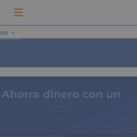
ROS
Ahorra dinero con un
seguro médico
de copagos limitados