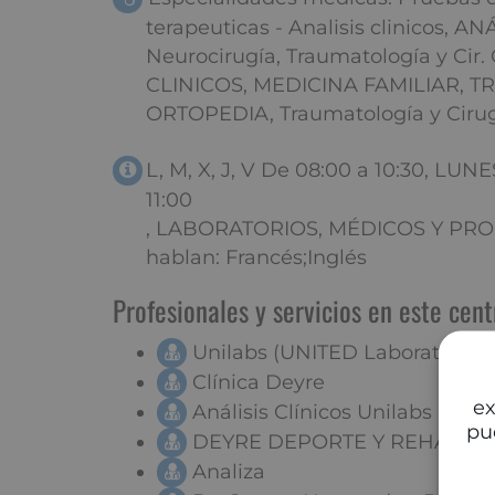
terapeuticas - Analisis clinicos, A
Neurocirugía, Traumatología y Cir.
CLINICOS, MEDICINA FAMILIAR, 
ORTOPEDIA, Traumatología y Cirug
L, M, X, J, V De 08:00 a 10:30, LU
11:00
, LABORATORIOS, MÉDICOS Y PRO
hablan: Francés;Inglés
Profesionales y servicios en este cent
Unilabs (UNITED Laborator.Mad
Clínica Deyre
ex
Análisis Clínicos Unilabs
pu
DEYRE DEPORTE Y REHABILI
Analiza