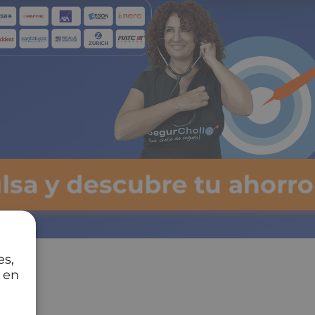
ulsa y descubre tu ahorro
es,
 en