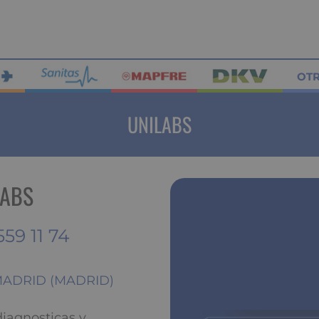
OT
UNILABS
LABS
559 11 74
8 MADRID (MADRID)
iagnosticas y