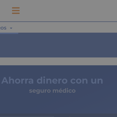
ROS
Ahorra dinero con un
seguro médico
de copagos limitados