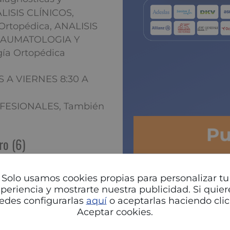
NÁLISIS CLÍNICOS,
 Ortopédica, ANALISIS
TRAUMATOLOGIA Y
ía Ortopédica
NES A VIERNES 8:30 A
FESIONALES, También
P
ro (6)
rid, S.A)
Solo usamos cookies propias para personalizar tu
periencia y mostrarte nuestra publicidad. Si quier
edes configurarlas
aquí
o aceptarlas haciendo clic
TACION
Aceptar cookies.