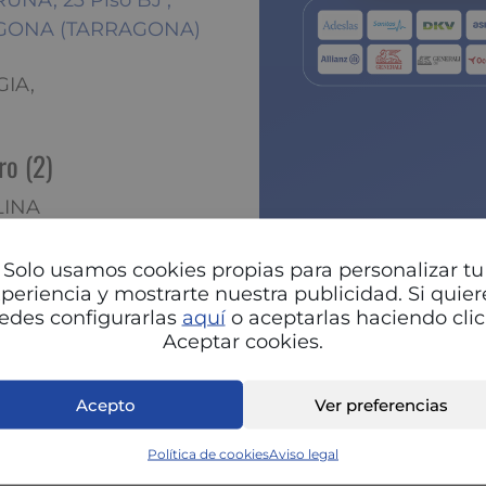
NA, 23 Piso BJ ,
AGONA (TARRAGONA)
GIA,
ro (2)
LINA
Solo usamos cookies propias para personalizar tu
Pu
periencia y mostrarte nuestra publicidad. Si quier
edes configurarlas
aquí
o aceptarlas haciendo clic
Aceptar cookies.
Acepto
Ver preferencias
Política de cookies
Aviso legal