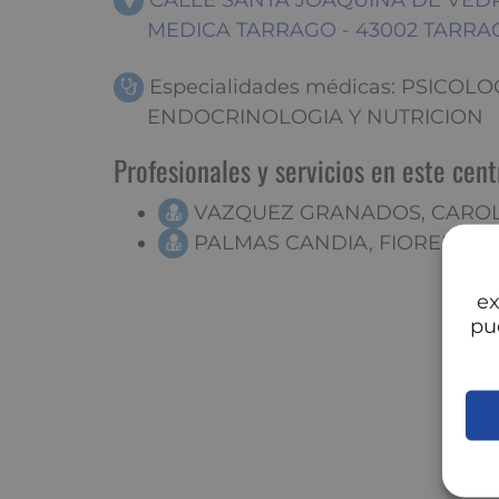
CALLE SANTA JOAQUINA DE VEDRU
MEDICA TARRAGO - 43002 TARR
Especialidades médicas: PSICOLO
ENDOCRINOLOGIA Y NUTRICION
Profesionales y servicios en este cent
VAZQUEZ GRANADOS, CARO
PALMAS CANDIA, FIORELLA
ex
pu