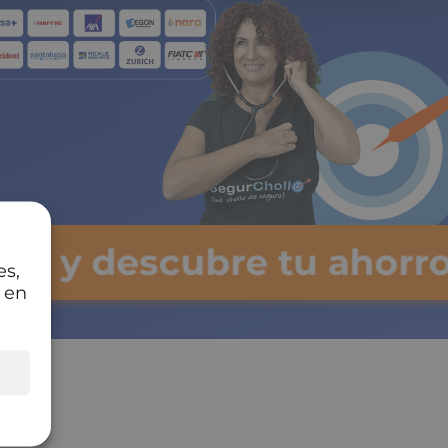
lsa y descubre tu ahorro
es,
 en