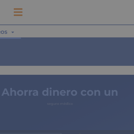
ROS
Ahorra dinero con un
seguro médico
de copagos limitados