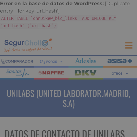
Error en la base de datos de WordPress:
[Duplicate
entry '' for key 'url_hash']
ALTER TABLE `dhnDikew_blc_links` ADD UNIQUE KEY
`url_hash` (`url_hash`)
FOROS
OTROS
UNILABS (UNITED LABORATOR.MADRID,
S.A)
DATOS DE CONTACTO DE UNILABS