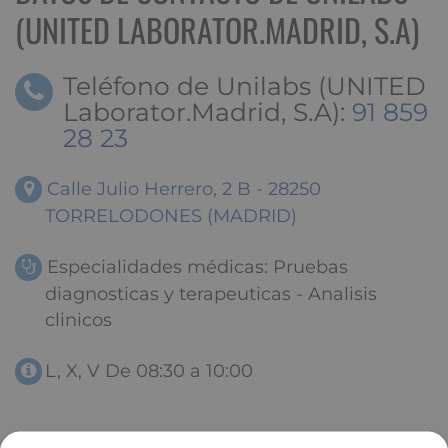
(UNITED LABORATOR.MADRID, S.A)
Teléfono de Unilabs (UNITED
Laborator.Madrid, S.A):
91 859
28 23
Calle Julio Herrero, 2 B - 28250
TORRELODONES (MADRID)
Especialidades médicas: Pruebas
diagnosticas y terapeuticas - Analisis
clinicos
L, X, V De 08:30 a 10:00