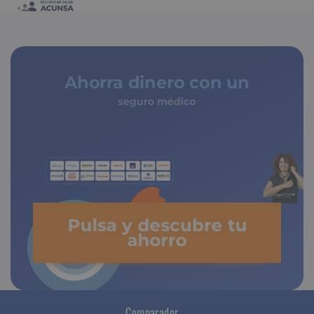
Ahorra dinero con un
seguro médico
Pulsa y descubre tu
ahorro
Comparador