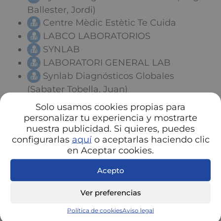
Ballester, Jordi)
Centre Mèdic Estètic Te Cuida
LABCO LABORATORIOS
SYNLAB
LABORATORI GENERAL LAB
Synlab Diagnósticos Globales
(Sabater Tobella, Juan)
Synlab Diagnosticos Globales, S.A.
Solo usamos cookies propias para
Synlab Diagnósticos Globales (Nolla
personalizar tu experiencia y mostrarte
nuestra publicidad. Si quieres, puedes
Mir, Nuria)
configurarlas
aquí
o aceptarlas haciendo clic
en Aceptar cookies.
Acepto
Ver preferencias
Política de cookies
Aviso legal