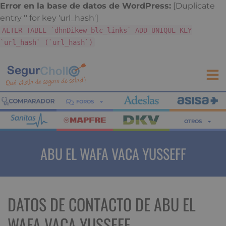
Error en la base de datos de WordPress:
[Duplicate
entry '' for key 'url_hash']
ALTER TABLE `dhnDikew_blc_links` ADD UNIQUE KEY
`url_hash` (`url_hash`)
FOROS
OTROS
ABU EL WAFA VACA YUSSEFF
DATOS DE CONTACTO DE ABU EL
WAFA VACA YUSSEFF