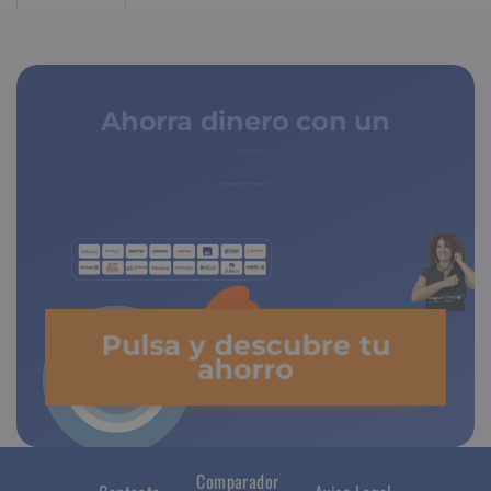
Ahorra dinero con un
seguro médico
Pulsa y descubre tu
ahorro
Comparador