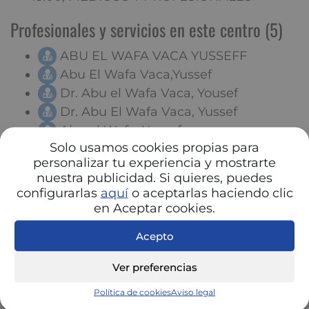
Profesionales y servicios en este centro (5)
ABU EL WAFA VACA YUSSEFF
Abu El Wafa Vaca,Yussef
Dr. Abu el Wafa Vaca, Yousef
Dr. Abu El Wafa Vaca, Yussef
Abu el Wafa, Yussef
Solo usamos cookies propias para
personalizar tu experiencia y mostrarte
nuestra publicidad. Si quieres, puedes
configurarlas
aquí
o aceptarlas haciendo clic
en Aceptar cookies.
Acepto
Ver preferencias
Política de cookies
Aviso legal