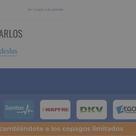
Ver mapa más grande
CARLOS
 cambiándote a los copagos limitados
lsa y descubre tu ahorro