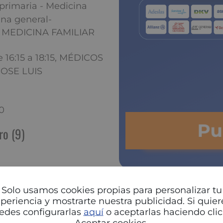
primaria - Medicina
ina general-
, MEDICINA FAMILIAR
De 16:15 a 18:15, MÉDICOS
JOSE LUIS
0
P
ro (9)
Solo usamos cookies propias para personalizar tu
periencia y mostrarte nuestra publicidad. Si quier
OS ASOCIADOS)
edes configurarlas
aquí
o aceptarlas haciendo clic
DICOS ASOCIADOS)
Aceptar cookies.