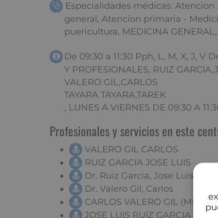
Especialidades médicas: Atencion 
general, Atencion primaria - Medic
puericultura, MEDICINA GENERAL
De 09:30 a 11:30 Pph, L, M, X, J, V 
Y PROFESIONALES, RUIZ GARCIA,
VALERO GIL,CARLOS
TAYARA TAYARA,TAREK
, LUNES A VIERNES DE 09:30 A 11:3
Profesionales y servicios en este cent
VALERO GIL CARLOS
RUIZ GARCIA JOSE LUIS
Dr. Ruiz Garcia, Jose Luis
Dr. Valero Gil, Carlos
ex
CARLOS VALERO GIL (MEDIC
pu
JOSE LUIS RUIZ GARCIA (ME