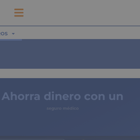
ROS
Ahorra dinero con un
seguro médico
de copagos limitados