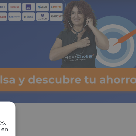
ulsa y descubre tu ahorro
es,
 en