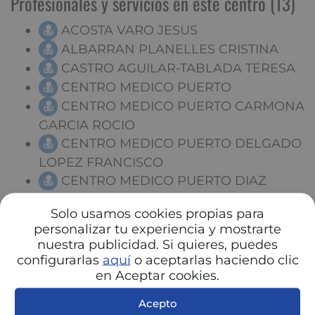
Profesionales y servicios en este centro (13)
ACOSTA VARO JESUS
ALBARRAN PLANELLES CRISTINA
CASTRO AGUILAR-TABLADA TERESA
CENTRO MEDICO PUERTO
CENTRO MEDICO PUERTO CARMONA
GARCIA ROCIO
CENTRO MEDICO PUERTO DELGADO
LOPEZ FRANCISCO
CENTRO MEDICO PUERTO DIAZ
GODOY ANTONIO
Solo usamos cookies propias para
CENTRO MEDICO PUERTO
personalizar tu experiencia y mostrarte
FERNANDEZ MONGE MARTA
nuestra publicidad. Si quieres, puedes
CENTRO MEDICO PUERTO MARTIN
configurarlas
aquí
o aceptarlas haciendo clic
CAÑUELO JORGE JESUS
en Aceptar cookies.
FERNANDEZ MACHIN FRANCISCO
Acepto
PEREIRA GONZALEZ Mª JOSE