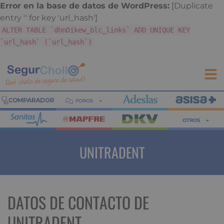
Error en la base de datos de WordPress:
[Duplicate
entry '' for key 'url_hash']
ALTER TABLE `dhnDikew_blc_links` ADD UNIQUE KEY
`url_hash` (`url_hash`)
FOROS
OTROS
UNITRADENT
DATOS DE CONTACTO DE
UNITRADENT