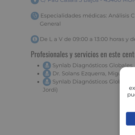
C/ Pau Casals 3 Bajos - 43400 M
Especialidades médicas: Análisis C
General
De L a V de 09:00 a 13:00 horas y d
Profesionales y servicios en este cent
Synlab Diagnósticos Globales
Dr. Solans Ezquerra, Miguel
Synlab Diagnósticos Globales 
ex
Jordi)
pu