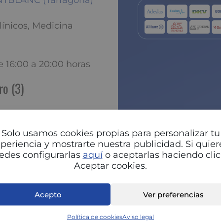
ONTBLANC (Tarragona)
línicos, Medicina
e 16:00 a 20:00 horas
ro (3)
Pu
Solo usamos cookies propias para personalizar tu
(Huguet Ballester,
periencia y mostrarte nuestra publicidad. Si quier
edes configurarlas
aquí
o aceptarlas haciendo clic
Aceptar cookies.
Acepto
Ver preferencias
Política de cookies
Aviso legal