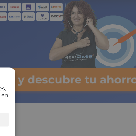
lsa y descubre tu ahorro
es,
 en