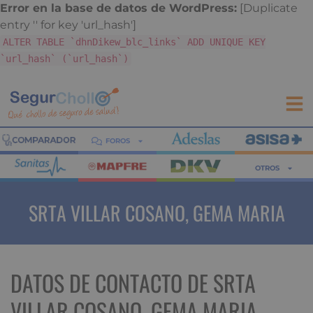
Error en la base de datos de WordPress:
[Duplicate
entry '' for key 'url_hash']
ALTER TABLE `dhnDikew_blc_links` ADD UNIQUE KEY
`url_hash` (`url_hash`)
FOROS
OTROS
SRTA VILLAR COSANO, GEMA MARIA
DATOS DE CONTACTO DE SRTA
VILLAR COSANO, GEMA MARIA