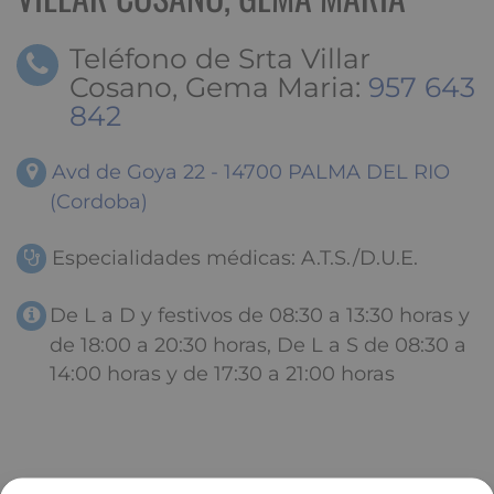
Teléfono de Srta Villar
Cosano, Gema Maria:
957 643
842
Avd de Goya 22 - 14700 PALMA DEL RIO
(Cordoba)
Especialidades médicas: A.T.S./D.U.E.
De L a D y festivos de 08:30 a 13:30 horas y
de 18:00 a 20:30 horas, De L a S de 08:30 a
14:00 horas y de 17:30 a 21:00 horas