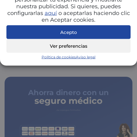
nuestra publicidad. Si quieres, puedes
Ver mapa más grande
configurarlas
aquí
o aceptarlas haciendo clic
en Aceptar cookies.
COMPAÑÍAS DE VAGHETTI JOU,
Acepto
ALEJANDRO
Ver preferencias
Política de cookies
Aviso legal
Ahorra dinero con un
seguro médico
de copagos limitados