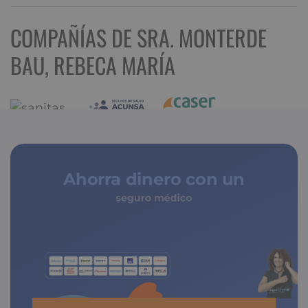
COMPAÑÍAS DE SRA. MONTERDE
BAU, REBECA MARÍA
Ahorra dinero con un
seguro médico
de copagos limitados