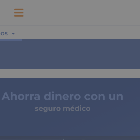
ROS
Ahorra dinero con un
seguro médico
de copagos limitados