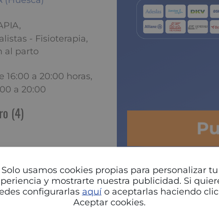
A (Huesca)
APIA,
stas - Fisioterapia,
 al parto
e 16:00 a 20:00 horas,
6:00 a 20:00
ro (4)
P
Solo usamos cookies propias para personalizar tu
Fraga
periencia y mostrarte nuestra publicidad. Si quier
edes configurarlas
aquí
o aceptarlas haciendo clic
Aceptar cookies.