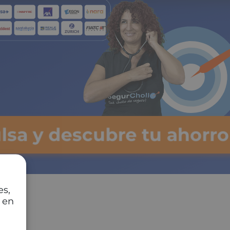
ulsa y descubre tu ahorro
es,
 en