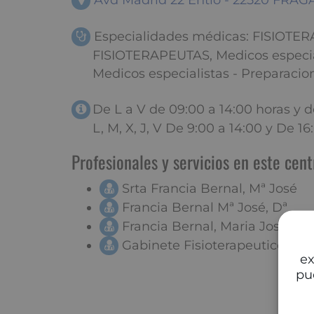
Avd Madrid 22 Entlo - 22520 FRAG
Especialidades médicas: FISIOTER
FISIOTERAPEUTAS, Medicos especiali
Medicos especialistas - Preparacion
De L a V de 09:00 a 14:00 horas y d
L, M, X, J, V De 9:00 a 14:00 y De 1
Profesionales y servicios en este cent
Srta Francia Bernal, Mª José
Francia Bernal Mª José, Dª
Francia Bernal, Maria Jose
Gabinete Fisioterapeutico De 
ex
pu