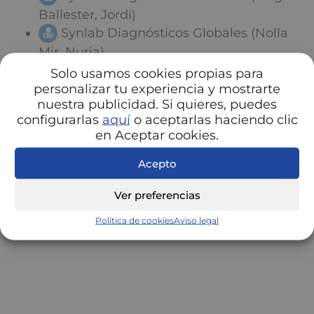
Ballester, Jordi)
Synlab Diagnósticos Globales (Nolla
Mir, Nuria)
Synlab Diagnósticos Globales
Solo usamos cookies propias para
personalizar tu experiencia y mostrarte
nuestra publicidad. Si quieres, puedes
configurarlas
aquí
o aceptarlas haciendo clic
en Aceptar cookies.
Acepto
Ver preferencias
Política de cookies
Aviso legal