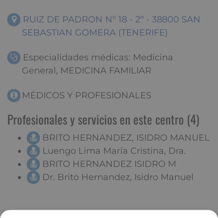
RUIZ DE PADRON Nº 18 - 2º - 38800 SAN
SEBASTIAN GOMERA (TENERIFE)
Especialidades médicas: Medicina
General, MEDICINA FAMILIAR
MÉDICOS Y PROFESIONALES
Profesionales y servicios en este centro (4)
BRITO HERNANDEZ, ISIDRO MANUEL
Luengo Lima María Cristina, Dra.
BRITO HERNANDEZ ISIDRO M
Dr. Brito Hernandez, Isidro Manuel