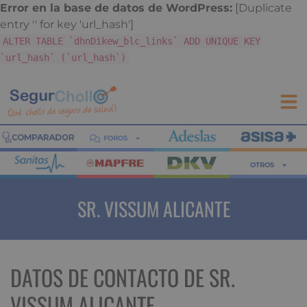
Error en la base de datos de WordPress:
[Duplicate
entry '' for key 'url_hash']
ALTER TABLE `dhnDikew_blc_links` ADD UNIQUE KEY
`url_hash` (`url_hash`)
FOROS
OTROS
SR. VISSUM ALICANTE
DATOS DE CONTACTO DE SR.
VISSUM ALICANTE