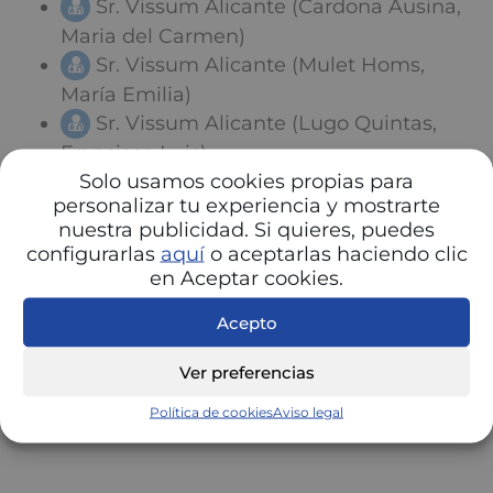
Sr. Vissum Alicante (Cardona Ausina,
Maria del Carmen)
Sr. Vissum Alicante (Mulet Homs,
María Emilia)
Sr. Vissum Alicante (Lugo Quintas,
Francisco Luis)
Solo usamos cookies propias para
Sr. Vissum Alicante (Fernandez
personalizar tu experiencia y mostrarte
Buenaga, Roberto)
nuestra publicidad. Si quieres, puedes
configurarlas
aquí
o aceptarlas haciendo clic
en Aceptar cookies.
Acepto
Ver preferencias
Política de cookies
Aviso legal