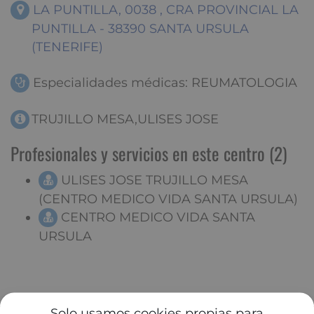
LA PUNTILLA, 0038 , CRA PROVINCIAL LA
PUNTILLA - 38390 SANTA URSULA
(TENERIFE)
Especialidades médicas: REUMATOLOGIA
TRUJILLO MESA,ULISES JOSE
Profesionales y servicios en este centro (2)
ULISES JOSE TRUJILLO MESA
(CENTRO MEDICO VIDA SANTA URSULA)
CENTRO MEDICO VIDA SANTA
URSULA
Solo usamos cookies propias para