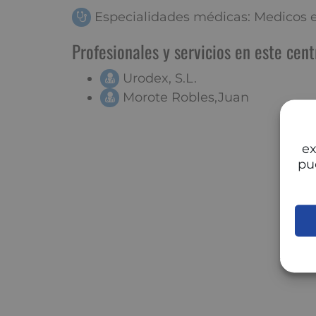
Especialidades médicas: Medicos es
Profesionales y servicios en este cent
Urodex, S.L.
Morote Robles,Juan
ex
pu