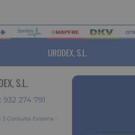
OT
URODEX, S.L.
X, S.L.
:
932 274 791
a 3 Consulta Externa -