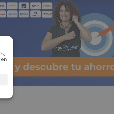
es,
 en
lsa y descubre tu ahorr