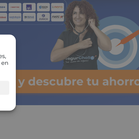
es,
 en
lsa y descubre tu ahorro