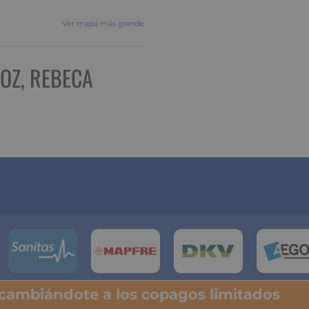
Ver mapa más grande
OZ, REBECA
 cambiándote a los copagos limitados
lsa y descubre tu ahorro