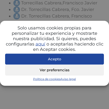
Torrecillas Cabrera,Francisco Javier
Dr. Torrecillas Cabrera, Fco. Javier
Dr. Torrecillas Cabrera, Francisco
Javier
Solo usamos cookies propias para
TORRECILLAS CABRERA FCº JAVIER
personalizar tu experiencia y mostrarte
nuestra publicidad. Si quieres, puedes
configurarlas
aquí
o aceptarlas haciendo clic
en Aceptar cookies.
Acepto
Ver preferencias
Política de cookies
Aviso legal