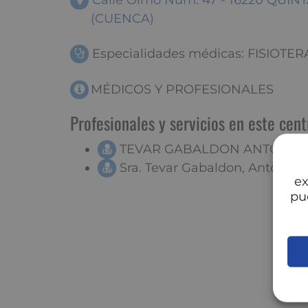
Calle Olmo Num. 47 - 16220 QUI
(CUENCA)
Especialidades médicas: FISIOTERA
MÉDICOS Y PROFESIONALES
Profesionales y servicios en este cent
TEVAR GABALDON ANTONIA
Sra. Tevar Gabaldon, Antonia
ex
pu