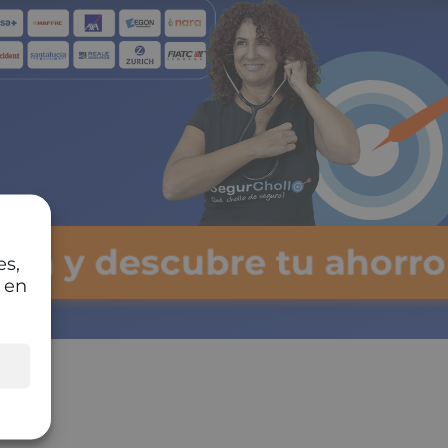
lsa y descubre tu ahorr
es,
 en