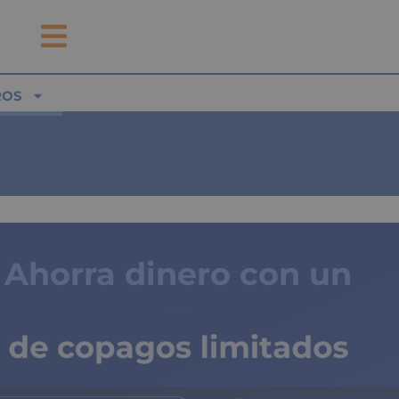
ROS
Ahorra dinero con un
seguro médico
de copagos limitados