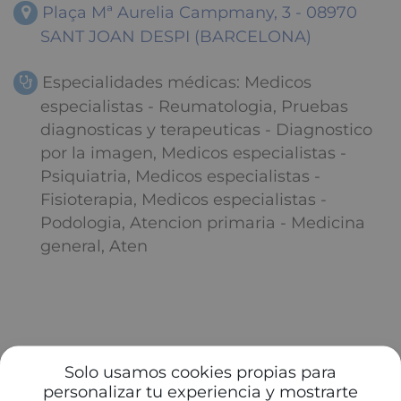
Plaça Mª Aurelia Campmany, 3 - 08970
SANT JOAN DESPI (BARCELONA)
Especialidades médicas: Medicos
especialistas - Reumatologia, Pruebas
diagnosticas y terapeuticas - Diagnostico
por la imagen, Medicos especialistas -
Psiquiatria, Medicos especialistas -
Fisioterapia, Medicos especialistas -
Podologia, Atencion primaria - Medicina
general, Aten
Solo usamos cookies propias para
personalizar tu experiencia y mostrarte