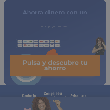
Ahorra dinero con un
seguro médico
de copagos limitados
Pulsa y descubre tu
ahorro
Comparador
Contacto
Aviso Legal
seguros de salud