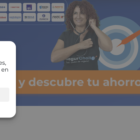
es,
 en
lsa y descubre tu ahorr