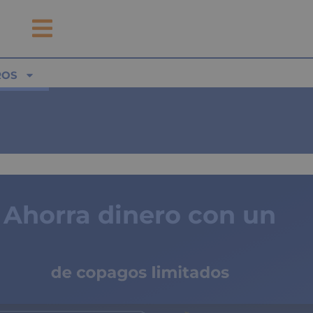
ROS
Ahorra dinero con un
seguro médico
de copagos limitados