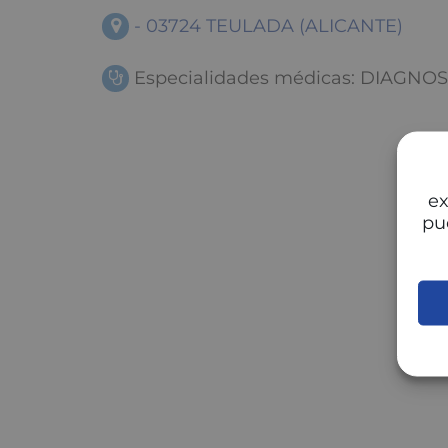
- 03724 TEULADA (ALICANTE)
Especialidades médicas: DIAGNO
ex
pu