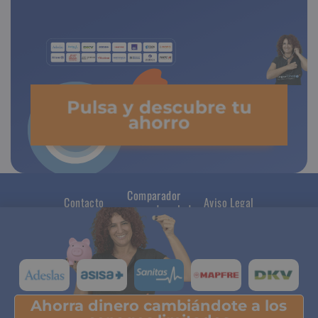
Pulsa y descubre tu
ahorro
Comparador
Contacto
Aviso Legal
seguros de salud
Ahorra dinero cambiándote a los
Pulsa y descubre tu ahorro