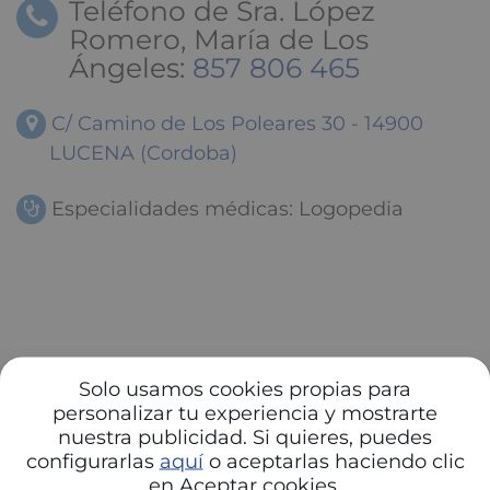
Teléfono de Sra. López
Romero, María de Los
Ángeles:
857 806 465
C/ Camino de Los Poleares 30 - 14900
LUCENA (Cordoba)
Especialidades médicas: Logopedia
Solo usamos cookies propias para
personalizar tu experiencia y mostrarte
nuestra publicidad. Si quieres, puedes
configurarlas
aquí
o aceptarlas haciendo clic
en Aceptar cookies.