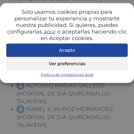
Mª DEL CARMEN JIMENEZ
Solo usamos cookies propias para
HERNANDO (HOSPITAL DE DIA
personalizar tu experiencia y mostrarte
QUIRONSALUD TALAVERA)
nuestra publicidad. Si quieres, puedes
LUIS DIAZ JARA (HOSPITAL DE DIA
configurarlas
aquí
o aceptarlas haciendo clic
en Aceptar cookies.
QUIRONSALUD TALAVERA)
MARIA DEL MAR JIMENEZ LARA
Acepto
(HOSPITAL DE DIA QUIRONSALUD
TALAVERA)
Ver preferencias
AGUSTIN ARROYO BIELSA (HOSPITAL
Política de cookies
Aviso legal
DE DIA QUIRONSALUD TALAVERA)
ALFONSO MACIAS GALLEGO
(HOSPITAL DE DIA QUIRONSALUD
TALAVERA)
ISABEL S. MUÑOZ HERNANDEZ
(HOSPITAL DE DIA QUIRONSALUD
TALAVERA)