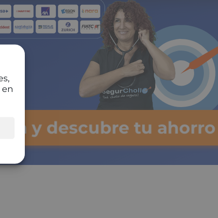
es,
 en
ulsa y descubre tu ahorro