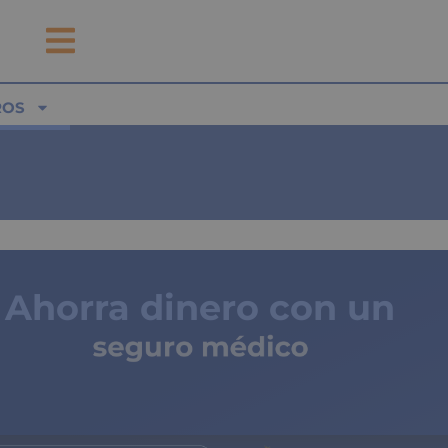
ROS
Ahorra dinero con un
seguro médico
de copagos limitados