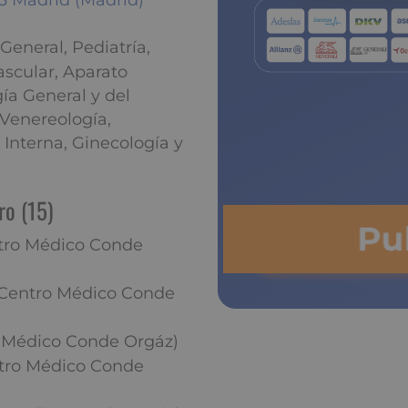
43 Madrid (Madrid)
eneral, Pediatría,
ascular, Aparato
gía General y del
 Venereología,
Interna, Ginecología y
ro (15)
Pu
ntro Médico Conde
(Centro Médico Conde
o Médico Conde Orgáz)
ntro Médico Conde