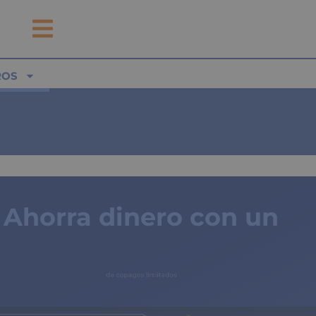
ROS
Ahorra dinero con un
seguro médico
de copagos limitados