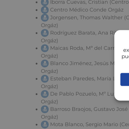
Iborra Cuevas, Cristian (Cent
Centro Médico Conde Orgáz
Jorgensen, Thomas Walther (
Orgáz)
Rodríguez Barata, Ana Rita (
Orgáz)
Maicas Roda, Mª del Carmen 
ex
Orgáz)
pu
Blanco Jiménez, Jesús Miguel
Orgáz)
Esteban Paredes, María Luisa
Orgáz)
De Pablo Pozuelo, Mº Luz (Ce
Orgáz)
Barroso Braojos, Gustavo Jos
Orgáz)
Mota Blanco, Sergio Mario (C