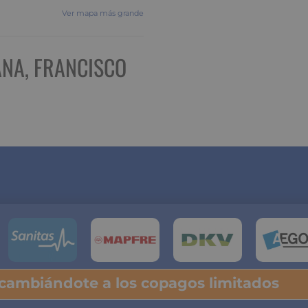
Ver mapa más grande
NA, FRANCISCO
 cambiándote a los copagos limitados
lsa y descubre tu ahorro