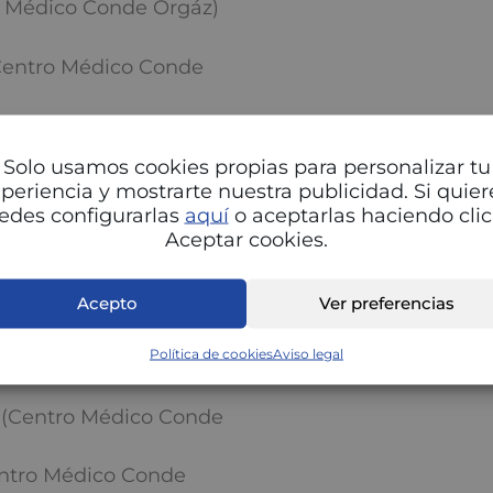
ro Médico Conde Orgáz)
Centro Médico Conde
Centro Médico Conde
Solo usamos cookies propias para personalizar tu
(Centro Médico Conde
periencia y mostrarte nuestra publicidad. Si quier
edes configurarlas
aquí
o aceptarlas haciendo clic
Aceptar cookies.
 (Centro Médico Conde
 (Centro Médico Conde
Acepto
Ver preferencias
Política de cookies
Aviso legal
ntro Médico Conde
é (Centro Médico Conde
entro Médico Conde