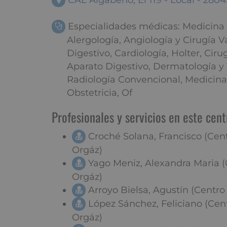
CAL Algabeño, El 119 - Local - 280
Especialidades médicas: Medicina G
Alergología, Angiología y Cirugía V
Digestivo, Cardiología, Holter, Ciru
Aparato Digestivo, Dermatología y
Radiología Convencional, Medicina 
Obstetricia, Of
Profesionales y servicios en este cent
Croché Solana, Francisco (Ce
Orgáz)
Yago Meniz, Alexandra Maria 
Orgáz)
Arroyo Bielsa, Agustín (Centr
López Sánchez, Feliciano (Ce
Orgáz)