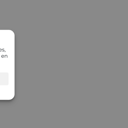
es,
 en