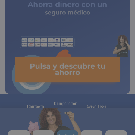
Ahorra dinero con un
seguro médico
de copagos limitados
Pulsa y descubre tu
ahorro
Comparador
Contacto
Aviso Legal
seguros de salud