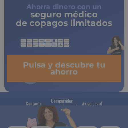
Ahorra dinero con un
seguro médico
de copagos limitados
Pulsa y descubre tu
ahorro
Comparador
Contacto
Aviso Legal
seguros de salud