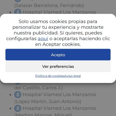
(Salazar Barcelona, Fernándo)
Hospital Viamed Los Manzanos
(Blázquez Regidor, Jesús)
Solo usamos cookies propias para
Hospital Viamed Los Manzanos
personalizar tu experiencia y mostrarte
nuestra publicidad. Si quieres, puedes
(Segura del Arco, Raúl)
configurarlas
aquí
o aceptarlas haciendo clic
Hospital Viamed Los Manzanos
en Aceptar cookies.
(Burgos Casas, Federico)
Hospital Viamed Los Manzanos
Acepto
(Romero Garcés, Victor)
Ver preferencias
Hospital Viamed Los Manzanos
(Rodríguez Pérez, Alfredo)
Política de cookies
Aviso legal
Hospital Viamed Los Manzanos (Rojas
del Castillo, Carlos J.)
Hospital Viamed Los Manzanos
(López Martín, Juan Antonio)
Hospital Viamed Los Manzanos
(Median Malone, Miguel)