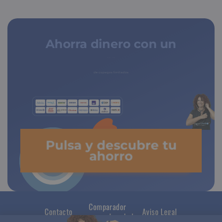
Ahorra dinero con un
seguro médico
de copagos limitados
Pulsa y descubre tu
ahorro
Comparador
Contacto
Aviso Legal
seguros de salud