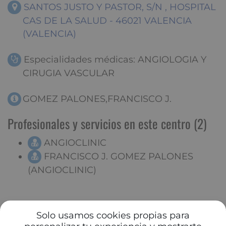
SANTOS JUSTO Y PASTOR, S/N , HOSPITAL
CAS DE LA SALUD - 46021 VALENCIA
(VALENCIA)
Especialidades médicas: ANGIOLOGIA Y
CIRUGIA VASCULAR
GOMEZ PALONES,FRANCISCO J.
Profesionales y servicios en este centro (2)
ANGIOCLINIC
FRANCISCO J. GOMEZ PALONES
(ANGIOCLINIC)
Solo usamos cookies propias para