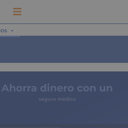
ROS
Ahorra dinero con un
seguro médico
de copagos limitados