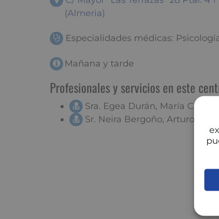
C/ Mayor "Las Terrazas" 28 Ptal: 4
(Almeria)
Especialidades médicas: Psicologí
Mañana y tarde
Profesionales y servicios en este cent
Sra. Egea Durán, María Carme
Sr. Neira Bergoño, Arturo
ex
pu