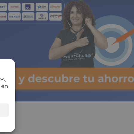
ulsa y descubre tu ahorro
es,
 en