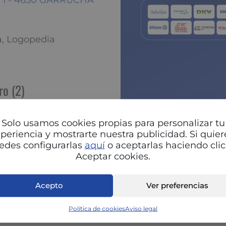
 1º I - 4630 GARRUCHA
a, Logopedia
ro (2)
n
Solo usamos cookies propias para personalizar tu
P
periencia y mostrarte nuestra publicidad. Si quier
edes configurarlas
aquí
o aceptarlas haciendo clic
Aceptar cookies.
Acepto
Ver preferencias
Política de cookies
Aviso legal