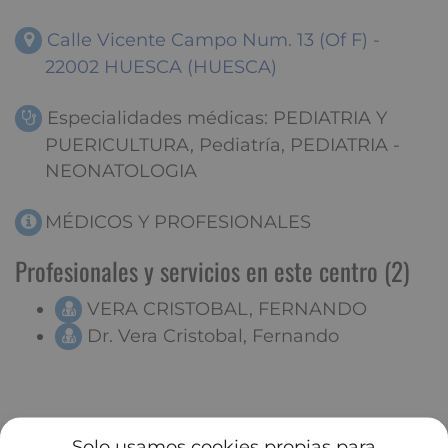
Calle Vicente Campo Num. 13 (Of F) -
22002 HUESCA (HUESCA)
Especialidades médicas: PEDIATRIA Y
PUERICULTURA, Pediatría, PEDIATRIA -
NEONATOLOGIA
MÉDICOS Y PROFESIONALES
Profesionales y servicios en este centro (2)
VERA CRISTOBAL, FERNANDO
Dr. Vera Cristobal, Fernando
Solo usamos cookies propias para