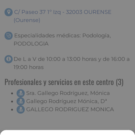
C/ Paseo 37 1º Izq - 32003 OURENSE
(Ourense)
Especialidades médicas: Podología,
PODOLOGIA
De L a V de 10:00 a 13:00 horas y de 16:00 a
19:00 horas
Profesionales y servicios en este centro (3)
Sra. Gallego Rodríguez, Mónica
Gallego Rodríguez Mónica, Dª
GALLEGO RODRIGUEZ MONICA