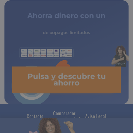
Ahorra dinero con un
seguro médico
de copagos limitados
Pulsa y descubre tu
ahorro
Comparador
Contacto
Aviso Legal
seguros de salud