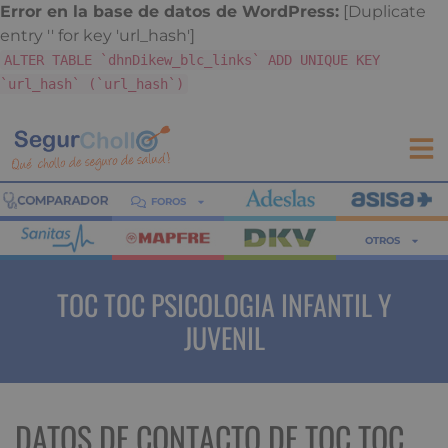
Error en la base de datos de WordPress:
[Duplicate
entry '' for key 'url_hash']
ALTER TABLE `dhnDikew_blc_links` ADD UNIQUE KEY
`url_hash` (`url_hash`)
FOROS
OTROS
TOC TOC PSICOLOGIA INFANTIL Y
JUVENIL
DATOS DE CONTACTO DE TOC TOC