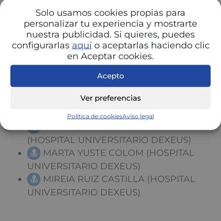
(HOSPITAL UNIVERSITARIO DEXEUS)
Solo usamos cookies propias para
SAIDEH KHAOULY ALONSO
personalizar tu experiencia y mostrarte
nuestra publicidad. Si quieres, puedes
(HOSPITAL UNIVERSITARIO DEXEUS)
configurarlas
aquí
o aceptarlas haciendo clic
SANDRA UBIA SÁEZ (HOSPITAL
en Aceptar cookies.
UNIVERSITARIO DEXEUS)
SEBASTIAN BANEGAS ARGOTA
Acepto
(HOSPITAL UNIVERSITARIO DEXEUS)
Ver preferencias
VERONICA RIBAS GONZÁLEZ
(HOSPITAL UNIVERSITARIO DEXEUS)
Política de cookies
Aviso legal
LIDIA SANCHEZ-PORRO GIL
(HOSPITAL UNIVERSITARIO DEXEUS)
MARTA YUSTE COLOM (HOSPITAL
UNIVERSITARIO DEXEUS)
MIREIA RUIZ CASTILLA (HOSPITAL
UNIVERSITARIO DEXEUS)