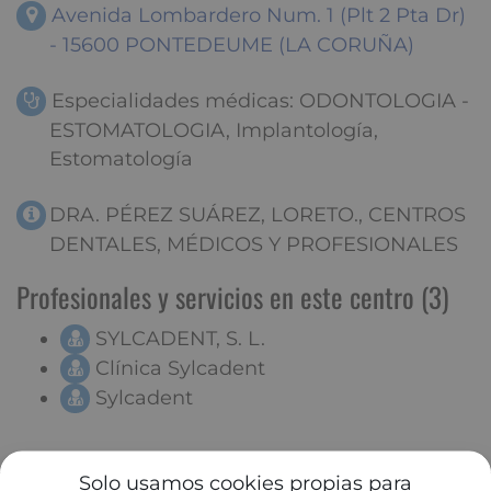
Avenida Lombardero Num. 1 (Plt 2 Pta Dr)
- 15600 PONTEDEUME (LA CORUÑA)
Especialidades médicas: ODONTOLOGIA -
ESTOMATOLOGIA, Implantología,
Estomatología
DRA. PÉREZ SUÁREZ, LORETO., CENTROS
DENTALES, MÉDICOS Y PROFESIONALES
Profesionales y servicios en este centro (3)
SYLCADENT, S. L.
Clínica Sylcadent
Sylcadent
Solo usamos cookies propias para